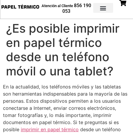
856 190
Atención al Cliente
053
Rollos Impresoras
Rollos Datáfonos
Rollos Etiquetadoras
¿Es posible imprimir
en papel térmico
desde un teléfono
móvil o una tablet?
En la actualidad, los teléfonos móviles y las tabletas
son herramientas indispensables para la mayoría de las
personas. Estos dispositivos permiten a los usuarios
conectarse a Internet, enviar correos electrónicos,
tomar fotografías y, lo más importante, imprimir
documentos en papel térmico. Si te preguntas si es
posible
imprimir en papel térmico
desde un teléfono