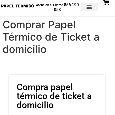
856 190
Atención al Cliente
053
Rollos Impresoras
Rollos Datáfonos
Rollos Etiquetadoras
Comprar Papel
Térmico de Ticket a
domicilio
Compra papel
térmico de ticket a
domicilio